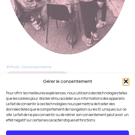
© Photo : Courtoisie Urbaine
AMU & dialogue citoyen
Gérer le consentement
QUARTIER DU MOULIN VERT
Pour offrir les meilleures expériences, nous utilisons des technologies telles
Mission de médiation et de co-construction pour rétablir le
que les cookies pour stocker et/ou accéder aux informations des appareils.
lien entre opérateur et habitants en vue d’une
Le fait de consentir à ces technologies nous permettra de traiter des
restructuration globale
données telles que le comportement de navigation ou les ID uniques sur ce
site. Le fait de ne pas consentir ou de retirer son consentement peut avoir un
Vitry-sur-Seine / Thiais (94)
effet négatif sur certaines caractéristiques et fonctions.
2022 - 2027