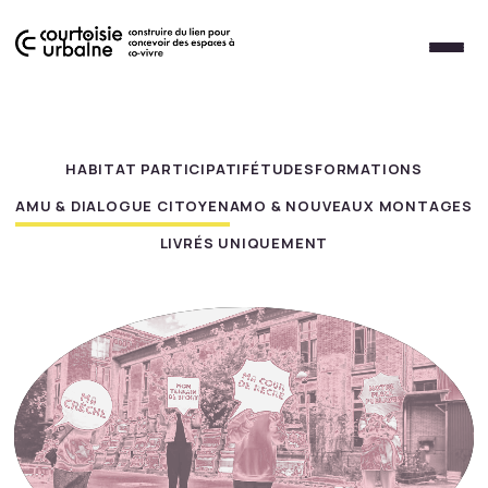
Nos missions d'accompagne
HABITAT PARTICIPATIF
ÉTUDES
FORMATIONS
AMU & DIALOGUE CITOYEN
AMO & NOUVEAUX MONTAGES
LIVRÉS UNIQUEMENT